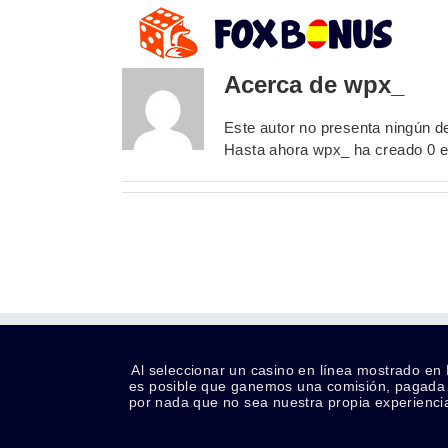
Saltar
al
contenido
Acerca de
wpx_
Este autor no presenta ningún de
Hasta ahora wpx_ ha creado 0 e
Al seleccionar un casino en línea mostrado en 
es posible que ganemos una comisión, pagada po
por nada que no sea nuestra propia experienci