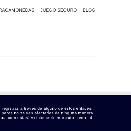
RAGAMONEDAS
JUEGO SEGURO
BLOG
 registras a través de alguno de estos enlaces,
los pares no se ven afectadas de ninguna manera
onus.com estará visiblemente marcado como tal.