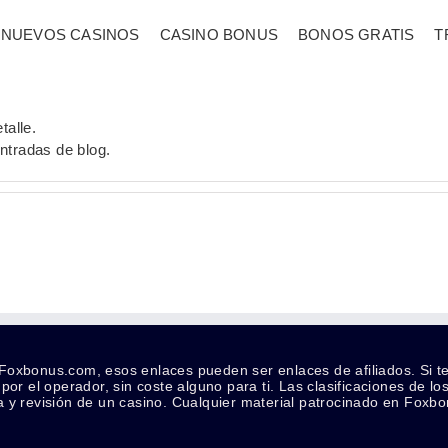
NUEVOS CASINOS
CASINO BONUS
BONOS GRATIS
T
talle.
ntradas de blog.
Foxbonus.com, esos enlaces pueden ser enlaces de afiliados. Si te
r el operador, sin coste alguno para ti. Las clasificaciones de 
a y revisión de un casino. Cualquier material patrocinado en Foxb