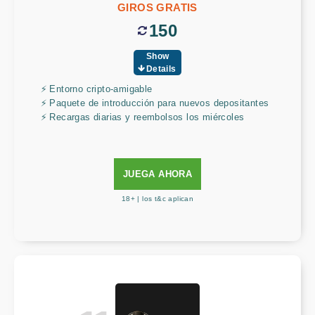
GIROS GRATIS
150
Show
Details
⚡ Entorno cripto-amigable
⚡ Paquete de introducción para nuevos depositantes
⚡ Recargas diarias y reembolsos los miércoles
JUEGA AHORA
18+ | los t&c aplican