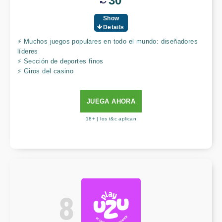
30
Show
Details
⚡ Muchos juegos populares en todo el mundo: diseñadores
líderes
⚡ Sección de deportes finos
⚡ Giros del casino
JUEGA AHORA
18+ | los t&c aplican
8