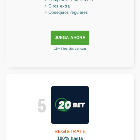
⚡ Giros extra
⚡ Obsequios regulares
JUEGA AHORA
18+ | los t&c aplican
5
REGÍSTRATE
100% hasta