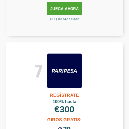
JUEGA AHORA
18+ | los t&c aplican
7
REGÍSTRATE
100% hasta
€300
GIROS GRATIS: