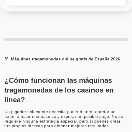
🏅 Máquinas tragamonedas online gratis de España 2026
¿Cómo funcionan las máquinas
tragamonedas de los casinos en
línea?
Un jugador solamente necesita poner dinero, apretar un
botón o halar una palanca y esperar un posible pago. No se
requiere ninguna estrategia especial, pero sí puedes crear
tus propias tácticas para obtener mejores resultados.