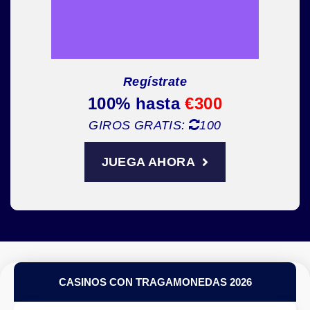
Regístrate
100% hasta
€300
GIROS GRATIS:
100
JUEGA AHORA
CASINOS CON TRAGAMONEDAS 2026