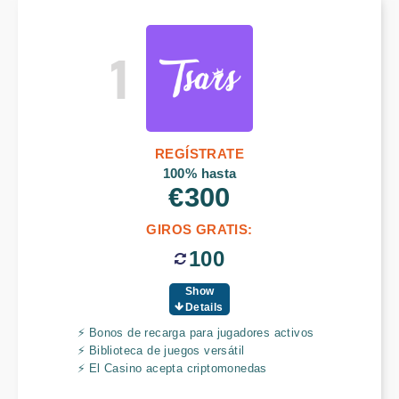
1
REGÍSTRATE
100% hasta
€300
GIROS GRATIS:
100
Show
Details
⚡ Bonos de recarga para jugadores activos
⚡ Biblioteca de juegos versátil
⚡ El Casino acepta criptomonedas