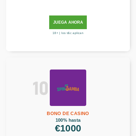
JUEGA AHORA
18+ | los t&c aplican
10
BONO DE CASINO
100% hasta
€1000