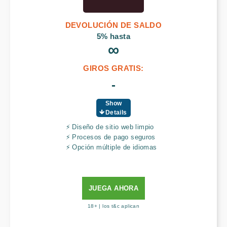
DEVOLUCIÓN DE SALDO
5% hasta
∞
GIROS GRATIS:
-
Show
Details
⚡ Diseño de sitio web limpio
⚡ Procesos de pago seguros
⚡ Opción múltiple de idiomas
JUEGA AHORA
18+ | los t&c aplican