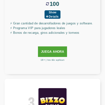
100
Show
Details
⚡ Gran cantidad de desarrolladores de juegos y software.
⚡ Programa VIP para jugadores leales
⚡ Bonos de recarga, giros adicionales y torneos
JUEGA AHORA
18+ | los t&c aplican
3