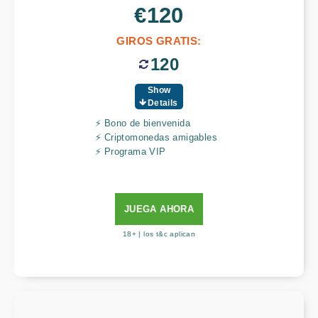
€120
GIROS GRATIS:
120
Show
Details
⚡ Bono de bienvenida
⚡ Criptomonedas amigables
⚡ Programa VIP
JUEGA AHORA
18+ | los t&c aplican