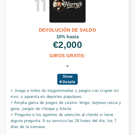
11
DEVOLUCIÓN DE SALDO
10% hasta
€2,000
GIROS GRATIS:
-
Show
Details
⚡ Juega a miles de tragamonedas y juegos con crupier en
vivo, o apuesta en deportes populares.
⚡ Amplia gama de juegos de casino: bingo, tarjetas rasca y
gana, juegos de choque y lotería
⚡ Pregunte a los agentes de atención al cliente si tiene
alguna pregunta. A su servicio las 24 horas del día, los 7
días de la semana.