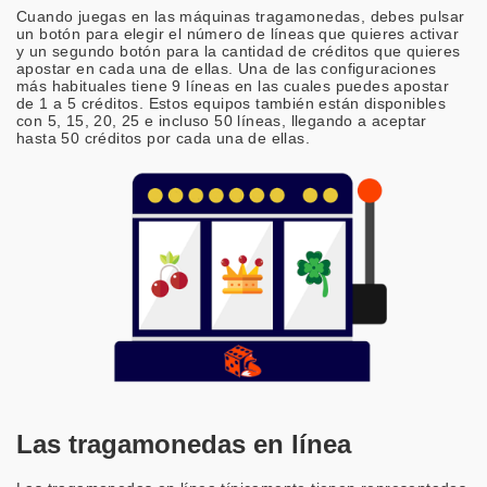
Cuando juegas en las máquinas tragamonedas, debes pulsar
un botón para elegir el número de líneas que quieres activar
y un segundo botón para la cantidad de créditos que quieres
apostar en cada una de ellas. Una de las configuraciones
más habituales tiene 9 líneas en las cuales puedes apostar
de 1 a 5 créditos. Estos equipos también están disponibles
con 5, 15, 20, 25 e incluso 50 líneas, llegando a aceptar
hasta 50 créditos por cada una de ellas.
Las tragamonedas en línea