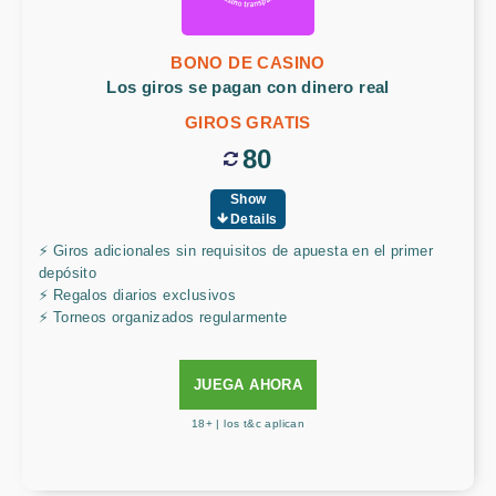
BONO DE CASINO
Los giros se pagan con dinero real
GIROS GRATIS
80
Show
Details
⚡ Giros adicionales sin requisitos de apuesta en el primer
depósito
⚡ Regalos diarios exclusivos
⚡ Torneos organizados regularmente
JUEGA AHORA
18+ | los t&c aplican