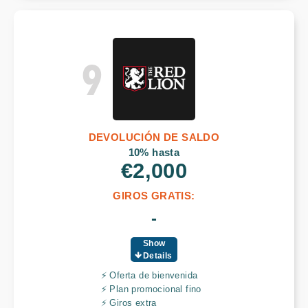
9
DEVOLUCIÓN DE SALDO
10% hasta
€2,000
GIROS GRATIS:
-
Show
Details
⚡ Oferta de bienvenida
⚡ Plan promocional fino
⚡ Giros extra