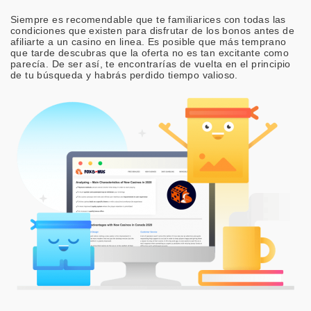
Siempre es recomendable que te familiarices con todas las
condiciones que existen para disfrutar de los bonos antes de
afiliarte a un casino en linea. Es posible que más temprano
que tarde descubras que la oferta no es tan excitante como
parecía. De ser así, te encontrarías de vuelta en el principio
de tu búsqueda y habrás perdido tiempo valioso.