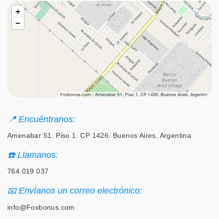
📍 Encuéntranos:
Amenabar 51. Piso 1. CP 1426. Buenos Aires, Argentina
☎️ Llamanos:
764 019 037
📧 Envíanos un correo electrónico:
info@Foxbonus.com