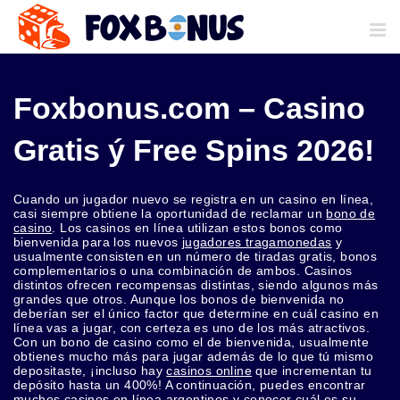
Skip
to
content
Foxbonus.com – Casino
Gratis ý Free Spins 2026!
Cuando un jugador nuevo se registra en un casino en línea,
casi siempre obtiene la oportunidad de reclamar un
bono de
casino
. Los casinos en línea utilizan estos bonos como
bienvenida para los nuevos
jugadores tragamonedas
y
usualmente consisten en un número de tiradas gratis, bonos
complementarios o una combinación de ambos. Casinos
distintos ofrecen recompensas distintas, siendo algunos más
grandes que otros. Aunque los bonos de bienvenida no
deberían ser el único factor que determine en cuál casino en
línea vas a jugar, con certeza es uno de los más atractivos.
Con un bono de casino como el de bienvenida, usualmente
obtienes mucho más para jugar además de lo que tú mismo
depositaste, ¡incluso hay
casinos online
que incrementan tu
depósito hasta un 400%! A continuación, puedes encontrar
muchos casinos en línea argentinos y conocer cuál es su