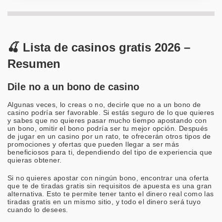
🍒 Lista de casinos gratis 2026 –
Resumen
Dile no a un bono de casino
Algunas veces, lo creas o no, decirle que no a un bono de
casino podría ser favorable. Si estás seguro de lo que quieres
y sabes que no quieres pasar mucho tiempo apostando con
un bono, omitir el bono podría ser tu mejor opción. Después
de jugar en un casino por un rato, te ofrecerán otros tipos de
promociones y ofertas que pueden llegar a ser más
beneficiosos para ti, dependiendo del tipo de experiencia que
quieras obtener.
Si no quieres apostar con ningún bono, encontrar una oferta
que te de tiradas gratis sin requisitos de apuesta es una gran
alternativa. Esto te permite tener tanto el dinero real como las
tiradas gratis en un mismo sitio, y todo el dinero será tuyo
cuando lo desees.