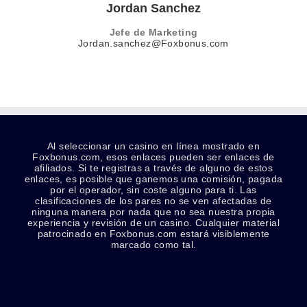
Jordan Sanchez
Jefe de Marketing
Jordan.sanchez@Foxbonus.com
Al seleccionar un casino en línea mostrado en
Foxbonus.com, esos enlaces pueden ser enlaces de
afiliados. Si te registras a través de alguno de estos
enlaces, es posible que ganemos una comisión, pagada
por el operador, sin coste alguno para ti. Las
clasificaciones de los pares no se ven afectadas de
ninguna manera por nada que no sea nuestra propia
experiencia y revisión de un casino. Cualquier material
patrocinado en Foxbonus.com estará visiblemente
marcado como tal.