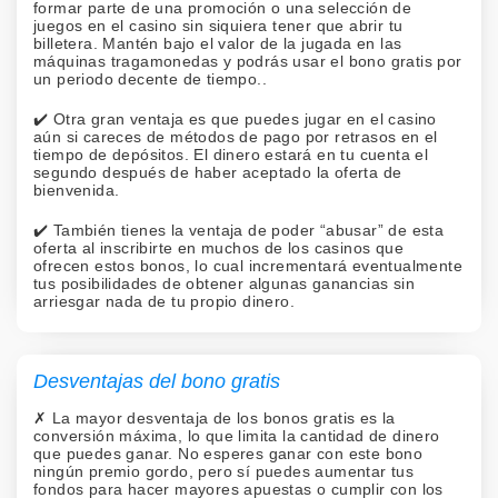
formar parte de una promoción o una selección de
juegos en el casino sin siquiera tener que abrir tu
billetera. Mantén bajo el valor de la jugada en las
máquinas tragamonedas y podrás usar el bono gratis por
un periodo decente de tiempo..
✔️ Otra gran ventaja es que puedes jugar en el casino
aún si careces de métodos de pago por retrasos en el
tiempo de depósitos. El dinero estará en tu cuenta el
segundo después de haber aceptado la oferta de
bienvenida.
✔️ También tienes la ventaja de poder “abusar” de esta
oferta al inscribirte en muchos de los casinos que
ofrecen estos bonos, lo cual incrementará eventualmente
tus posibilidades de obtener algunas ganancias sin
arriesgar nada de tu propio dinero.
Desventajas del bono gratis
✗ La mayor desventaja de los bonos gratis es la
conversión máxima, lo que limita la cantidad de dinero
que puedes ganar. No esperes ganar con este bono
ningún premio gordo, pero sí puedes aumentar tus
fondos para hacer mayores apuestas o cumplir con los