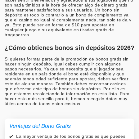
hacer sentir bienvenidos y agradados a sus jugadores que no
son nada tímidos a la hora de ofrecer algo de dinero gratis
para mantener satisfechos a sus usuarios. Un bono sin
depósito es todo lo contrario a un bono de complemento ya
que el casino no igual ni complementa nada, tan solo te da y
ya. Esto puede ser en forma de $10 para apostar en
cualquier juego o su equivalente en tiradas gratis de
tragaperras.
¿Cómo obtienes bonos sin depósitos 2026?
Si quieres formar parte de la promoción de bonos gratis sin
hacer ningún depósito, igual debes cumplir con algunos
pasos necesarios. Ya que se necesita que el jugador sea
residente en un país donde el bono esté disponible y que
además tenga edad suficiente para apostar, debes verificar
esto de alguna manera. También debes encontrar casinos
que ofrezcan este tipo de bonos sin depósitos. Por ello es
que estamos recolectando la información en esta lista. Para
hacer esto más sencillo para ti, hemos recogido datos muy
útiles acerca de todos estos casinos.
Ventajas del Bono Gratis
✔️ La mayor ventaja de los bonos gratis es que puedes