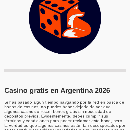
Casino gratis en Argentina 2026
Si has pasado algún tiempo navgando por la red en busca de
bonos de casinos, no puedes haber dejado de ver que
algunos casinos ofrecen bonos gratis sin necesidad de
depósitos previos. Evidentemente, debes cumplir sus
términos y condiciones para poder reclamar este bono, pero
la verdad es que algunos casinos están tan desesperados por