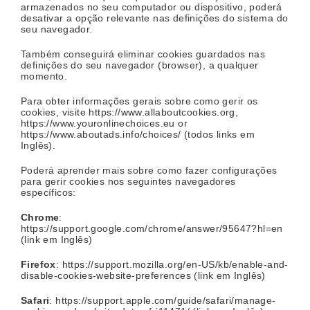
armazenados no seu computador ou dispositivo, poderá
desativar a opção relevante nas definições do sistema do
seu navegador.
Também conseguirá eliminar cookies guardados nas
definições do seu navegador (browser), a qualquer
momento.
Para obter informações gerais sobre como gerir os
cookies, visite
https://www.allaboutcookies.org
,
https://www.youronlinechoices.eu
or
https://www.aboutads.info/choices/
(todos links em
Inglês).
Poderá aprender mais sobre como fazer configurações
para gerir cookies nos seguintes navegadores
específicos:
Chrome
:
https://support.google.com/chrome/answer/95647?hl=en
(link em Inglês)
Firefox
:
https://support.mozilla.org/en-US/kb/enable-and-
disable-cookies-website-preferences
(link em Inglês)
Safari
:
https://support.apple.com/guide/safari/manage-