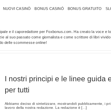
NUOVI CASINÒ
BONUS CASINÓ
BONUS GRATUITO
SL
cipale e il caporedattore per Foxbonus.com. Ha creato la voce e l
azie al suo passato come giornalista e come scrittore di libri vivido
ndo delle scommesse online!
I nostri principi e le linee guida
per tutti
Abbiamo deciso di sintetizzare, mostrandoli pubblicamente, i princ
lavoro della nostra redazione. La redazione è [...]