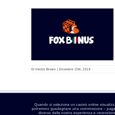
OX BONUS
a attivo!
t di blog e notizie
Di
Hector Brown
|
Dicembre 15th, 2019
Quando si seleziona un casinò online visualizzat
potremmo guadagnare una commissione – pagata d
diverso dalla nostra esperienza e recension