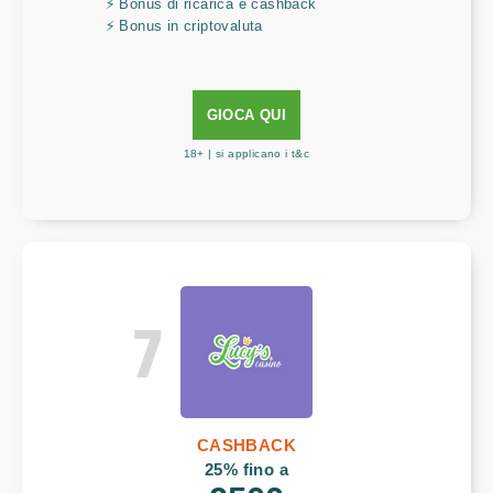
⚡ Bonus di ricarica e cashback
⚡ Bonus in criptovaluta
GIOCA QUI
18+ | si applicano i t&c
7
CASHBACK
25% fino a