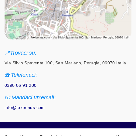
📍Trovaci su:
Via Silvio Spaventa 100, San Mariano, Perugia, 06070 Italia
☎️ Telefonaci:
0390 06 91 200
📧 Mandaci un’email:
info@foxbonus.com