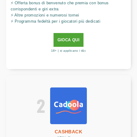
⚡ Offerta bonus di benvenuto che premia con bonus
corrispondenti e giri extra
⚡ Altre promozioni e numerosi tornei
⚡ Programma fedeltà per i giocatori più dedicati
GIOCA QUI
18+ | si applicano i t&c
2
CASHBACK