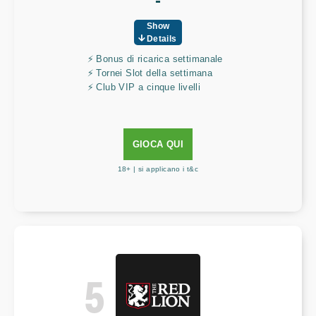
-
Show
Details
⚡ Bonus di ricarica settimanale
⚡ Tornei Slot della settimana
⚡ Club VIP a cinque livelli
GIOCA QUI
18+ | si applicano i t&c
5