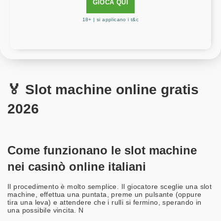
GIOCA QUI
18+ | si applicano i t&c
🏅 Slot machine online gratis
2026
Come funzionano le slot machine
nei
casinò online
italiani
Il procedimento è molto semplice. Il giocatore sceglie una slot
machine, effettua una puntata, preme un pulsante (oppure
tira una leva) e attendere che i rulli si fermino, sperando in
una possibile vincita. N