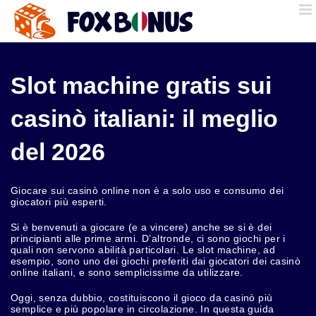
Salta
al
contenuto
Slot machine gratis sui
casinò italiani: il meglio
del 2026
Giocare sui casinò online non è a solo uso e consumo dei
giocatori più esperti.
Si è benvenuti a giocare (e a vincere) anche se si è dei
principianti alle prime armi. D’altronde, ci sono giochi per i
quali non servono abilità particolari. Le slot machine, ad
esempio, sono uno dei giochi preferiti dai giocatori dei casinò
online italiani, e sono semplicissime da utilizzare.
Oggi, senza dubbio, costituiscono il gioco da casinò più
semplice e più popolare in circolazione. In questa guida