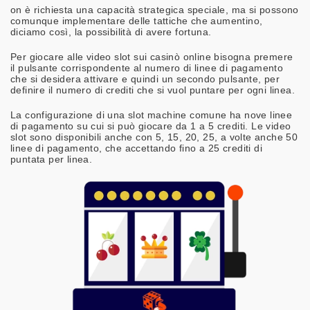
on è richiesta una capacità strategica speciale, ma si possono
comunque implementare delle tattiche che aumentino,
diciamo così, la possibilità di avere fortuna.
Per giocare alle video slot sui casinò online bisogna premere
il pulsante corrispondente al numero di linee di pagamento
che si desidera attivare e quindi un secondo pulsante, per
definire il numero di crediti che si vuol puntare per ogni linea.
La configurazione di una slot machine comune ha nove linee
di pagamento su cui si può giocare da 1 a 5 crediti. Le video
slot sono disponibili anche con 5, 15, 20, 25, a volte anche 50
linee di pagamento, che accettando fino a 25 crediti di
puntata per linea.