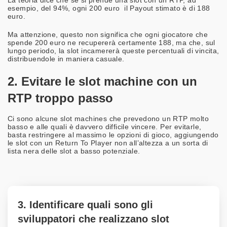
esempio, del 94%, ogni 200 euro il Payout stimato è di 188
euro.
Ma attenzione, questo non significa che ogni giocatore che
spende 200 euro ne recupererà certamente 188, ma che, sul
lungo periodo, la slot incamererà queste percentuali di vincita,
distribuendole in maniera casuale.
2. Evitare le slot machine con un
RTP troppo passo
Ci sono alcune slot machines che prevedono un RTP molto
basso e alle quali è davvero difficile vincere. Per evitarle,
basta restringere al massimo le opzioni di gioco, aggiungendo
le slot con un Return To Player non all’altezza a un sorta di
lista nera delle slot a basso potenziale.
3. Identificare quali sono gli
sviluppatori che realizzano slot