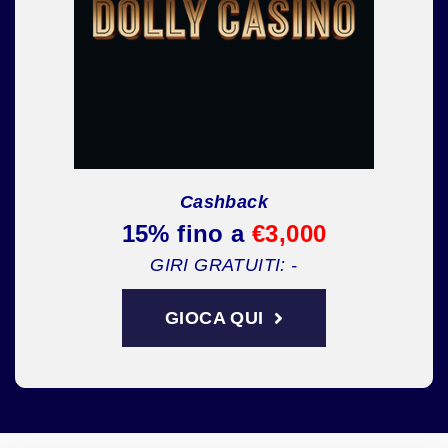
Cashback
15% fino a
€3,000
GIRI GRATUITI:
-
GIOCA QUI