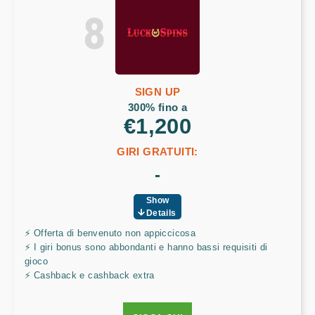
8
SIGN UP
300% fino a
€1,200
GIRI GRATUITI:
-
Show
Details
⚡ Offerta di benvenuto non appiccicosa
⚡ I giri bonus sono abbondanti e hanno bassi requisiti di
gioco
⚡ Cashback e cashback extra