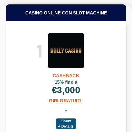
CASINO ONLINE CON SLOT MACHINE
1
CASHBACK
15% fino a
€3,000
GIRI GRATUITI:
-
Show
Details