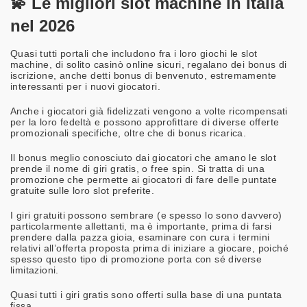
💫 Le migliori slot machine in Italia
nel 2026
Quasi tutti portali che includono fra i loro giochi le slot
machine, di solito
casinò online sicuri
, regalano dei bonus di
iscrizione, anche detti
bonus di benvenuto
, estremamente
interessanti per i nuovi giocatori.
Anche i giocatori già fidelizzati vengono a volte ricompensati
per la loro fedeltà e possono approfittare di diverse offerte
promozionali specifiche, oltre che di bonus ricarica.
Il bonus meglio conosciuto dai giocatori che amano le slot
prende il nome di giri gratis, o free spin. Si tratta di una
promozione che permette ai giocatori di fare delle puntate
gratuite sulle loro slot preferite.
I giri gratuiti possono sembrare (e spesso lo sono davvero)
particolarmente allettanti, ma è importante, prima di farsi
prendere dalla pazza gioia, esaminare con cura i termini
relativi all’offerta proposta prima di iniziare a giocare, poiché
spesso questo tipo di promozione porta con sé diverse
limitazioni.
Quasi tutti i giri gratis sono offerti sulla base di una puntata
fissa.