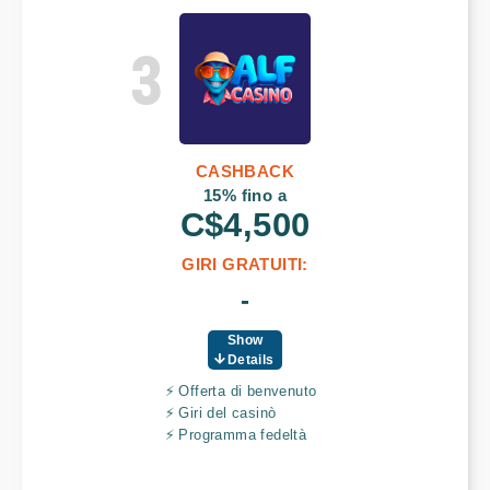
3
CASHBACK
15% fino a
C$4,500
GIRI GRATUITI:
-
Show
Details
⚡ Offerta di benvenuto
⚡ Giri del casinò
⚡ Programma fedeltà