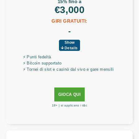
15% fino a
€3,000
GIRI GRATUITI:
-
Show
Details
⚡ Punti fedeltà
⚡ Bitcoin supportato
⚡ Tornei di slot e casinò dal vivo e gare mensili
GIOCA QUI
18+ | si applicano i t&c