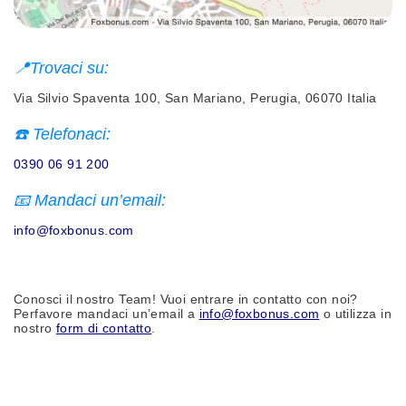
📍Trovaci su:
Via Silvio Spaventa 100, San Mariano, Perugia, 06070 Italia
☎️ Telefonaci:
0390 06 91 200
📧 Mandaci un’email:
info@foxbonus.com
Conosci il nostro Team! Vuoi entrare in contatto con noi?
Perfavore mandaci un’email a
info@foxbonus.com
o utilizza in
nostro
form di contatto
.