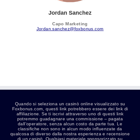
Jordan Sanchez
Capo Marketing
Jordan.sanchez@foxbonus.com
Quando si seleziona un casinò online visualizzato su
Foxbonus.com, questi link potrebbero essere dei link di
affiliazione. Se ti iscrivi attraverso uno di questi link
potremmo guadagnare una commissione – pagata
dall’operatore, senza alcun costo da parte tua. Le
classifiche non sono in alcun modo influenzate da
qualcosa di diverso dalla nostra esperienza e recensione
di un casinò. Qualsiasi materiale sponsorizzato su