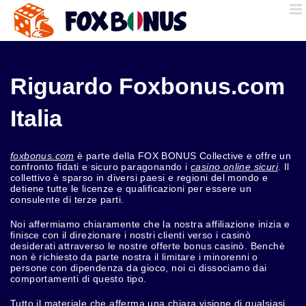
Salta
al
contenuto
Riguardo Foxbonus.com
Italia
foxbonus.com
è parte della FOX BONUS Collective e offre un
confronto fidati e sicuro paragonando i
casino online sicuri
. Il
collettivo è sparso in diversi paesi e regioni del mondo e
detiene tutte le licenze e qualificazioni per essere un
consulente di terze parti.
Noi affermiamo chiaramente che la nostra affiliazione inizia e
finisce con il direzionare i nostri clienti verso i casinò
desiderati attraverso le nostre offerte bonus casinò. Benchè
non è richiesto da parte nostra il limitare i minorenni o
persone con dipendenza da gioco, noi ci dissociamo dai
comportamenti di questo tipo.
Tutto il materiale che afferma una chiara visione di qualsiasi