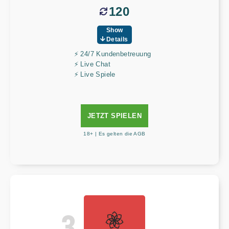
120
Show
Details
⚡ 24/7 Kundenbetreuung
⚡ Live Chat
⚡ Live Spiele
JETZT SPIELEN
18+ | Es gelten die AGB
3