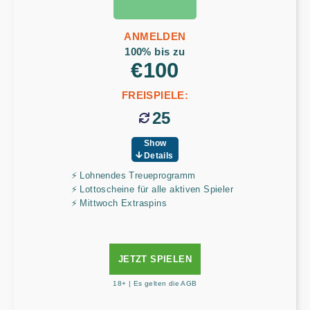
ANMELDEN
100% bis zu
€100
FREISPIELE:
25
Show
Details
⚡ Lohnendes Treueprogramm
⚡ Lottoscheine für alle aktiven Spieler
⚡ Mittwoch Extraspins
JETZT SPIELEN
18+ | Es gelten die AGB