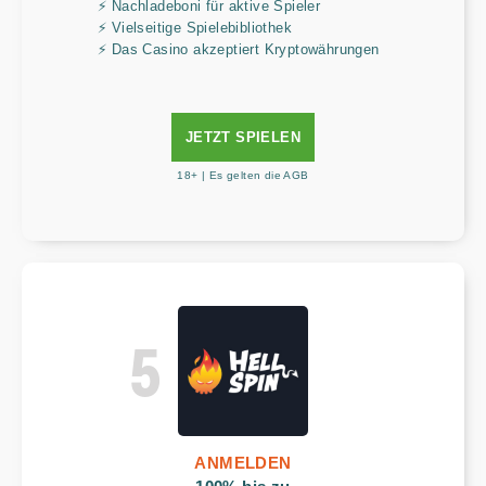
⚡ Nachladeboni für aktive Spieler
⚡ Vielseitige Spielebibliothek
⚡ Das Casino akzeptiert Kryptowährungen
JETZT SPIELEN
18+ | Es gelten die AGB
5
ANMELDEN