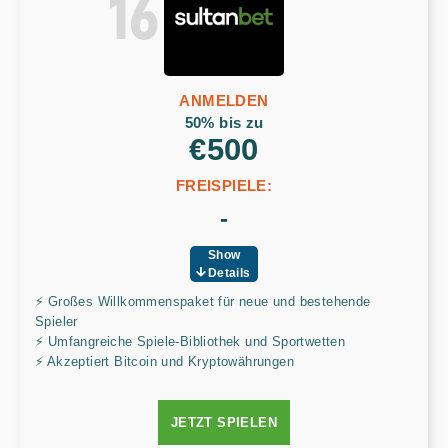
16
ANMELDEN
50% bis zu
€500
FREISPIELE:
-
Show
Details
⚡ Großes Willkommenspaket für neue und bestehende
Spieler
⚡ Umfangreiche Spiele-Bibliothek und Sportwetten
⚡ Akzeptiert Bitcoin und Kryptowährungen
JETZT SPIELEN