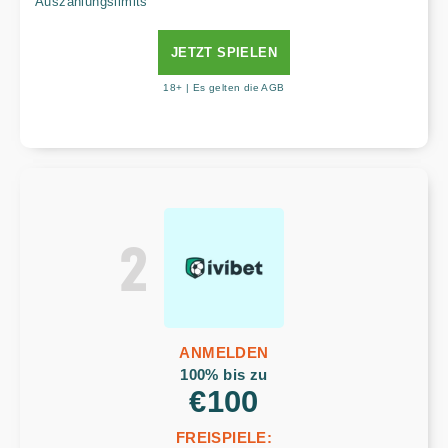
Auszahlungslimits
JETZT SPIELEN
18+ | Es gelten die AGB
2
ANMELDEN
100% bis zu
€100
FREISPIELE: