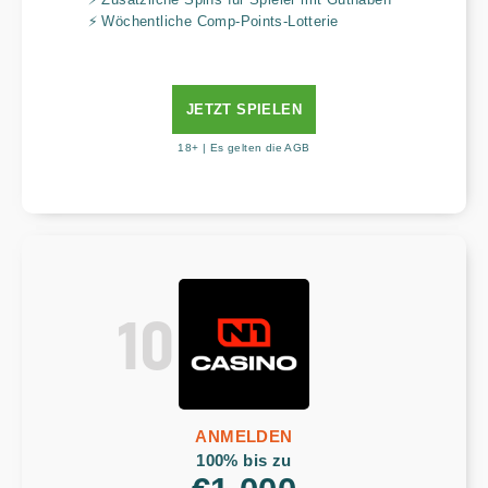
⚡ Wöchentliche Comp-Points-Lotterie
JETZT SPIELEN
18+ | Es gelten die AGB
10
ANMELDEN
100% bis zu