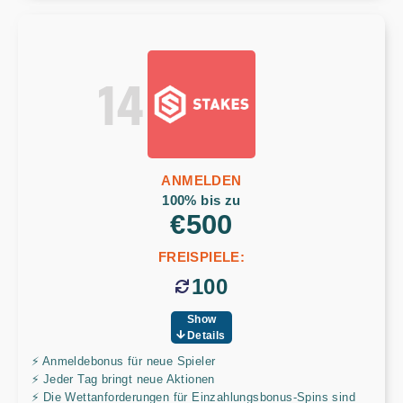
14
ANMELDEN
100% bis zu
€500
FREISPIELE:
100
Show
Details
⚡ Anmeldebonus für neue Spieler
⚡ Jeder Tag bringt neue Aktionen
⚡ Die Wettanforderungen für Einzahlungsbonus-Spins sind