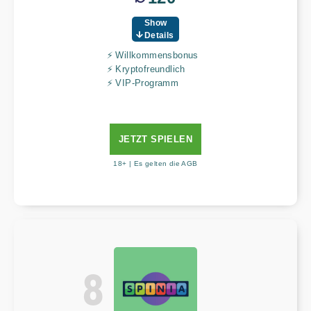
Show
Details
⚡ Willkommensbonus
⚡ Kryptofreundlich
⚡ VIP-Programm
JETZT SPIELEN
18+ | Es gelten die AGB
8