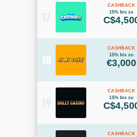
CASHBACK
15% bis zu
17
C$4,50
CASHBACK
15% bis zu
18
€3,000
CASHBACK
15% bis zu
19
C$4,50
CASHBACK