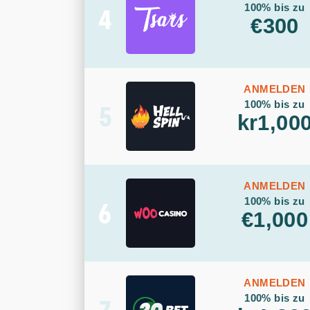
100% bis zu
4
€300
ANMELDEN
100% bis zu
5
kr1,00
ANMELDEN
100% bis zu
6
€1,000
ANMELDEN
100% bis zu
7