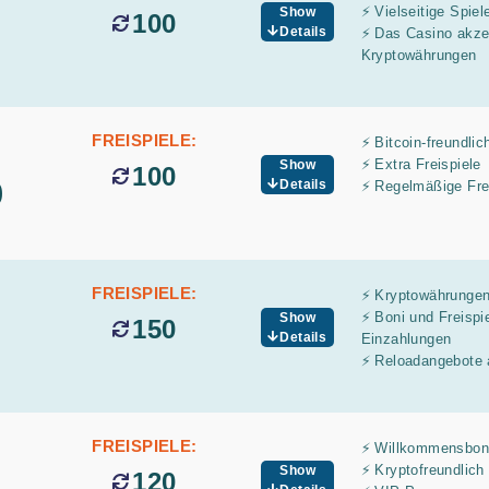
⚡ Vielseitige Spiel
Show
100
Details
⚡ Das Casino akzep
Kryptowährungen
FREISPIELE:
⚡ Bitcoin-freundlic
⚡ Extra Freispiele
Show
100
0
Details
⚡ Regelmäßige Fre
FREISPIELE:
⚡ Kryptowährungen
⚡ Boni und Freispie
Show
150
Details
Einzahlungen
⚡ Reloadangebote
FREISPIELE:
⚡ Willkommensbo
⚡ Kryptofreundlich
Show
120