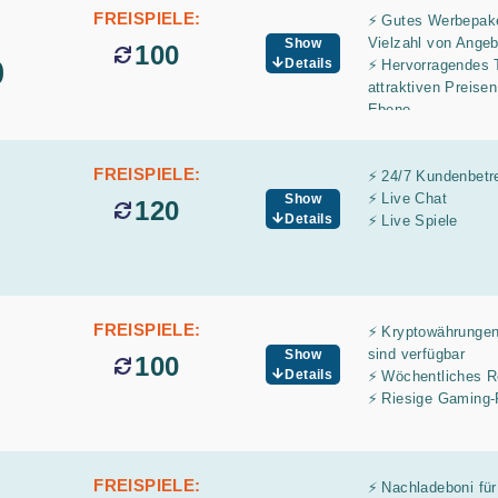
FREISPIELE:
⚡ Gutes Werbepake
Vielzahl von Ange
Show
100
0
Details
⚡ Hervorragendes 
attraktiven Preise
Ebene
⚡ Relativ hohe täg
und monatliche Au
FREISPIELE:
⚡ 24/7 Kundenbetr
⚡ Live Chat
Show
120
Details
⚡ Live Spiele
FREISPIELE:
⚡ Kryptowährungen
sind verfügbar
Show
100
Details
⚡ Wöchentliches R
⚡ Riesige Gaming-
FREISPIELE:
⚡ Nachladeboni für