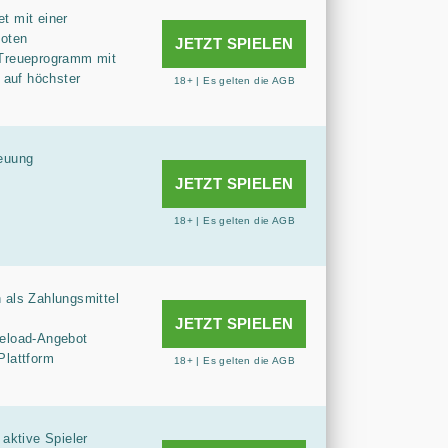
t mit einer
boten
JETZT SPIELEN
Treueprogramm mit
n auf höchster
18+ | Es gelten die AGB
liche, wöchentliche
szahlungslimits
euung
JETZT SPIELEN
18+ | Es gelten die AGB
 als Zahlungsmittel
JETZT SPIELEN
eload-Angebot
Plattform
18+ | Es gelten die AGB
 aktive Spieler