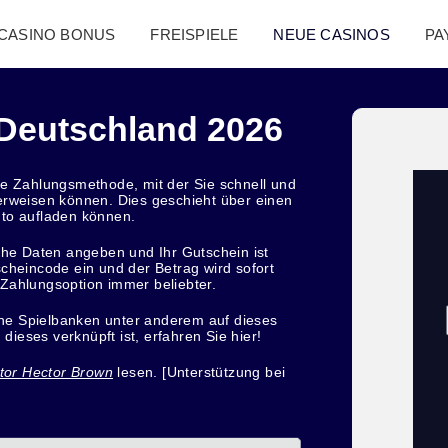
CASINO BONUS
FREISPIELE
NEUE CASINOS
PA
 Deutschland 2026
he Zahlungsmethode, mit der Sie schnell und
berweisen können. Dies geschieht über einen
nto aufladen können.
iche Daten angeben und Ihr Gutschein ist
scheincode ein und der Betrag wird sofort
 Zahlungsoption immer beliebter.
he Spielbanken unter anderem auf dieses
ieses verknüpft ist, erfahren Sie hier!
tor Hector Brown
lesen. [Unterstützung bei