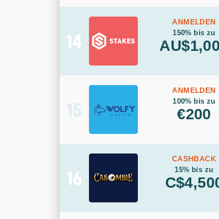
ANMELDEN
150% bis zu
14
AU$1,0
ANMELDEN
100% bis zu
15
€200
CASHBACK
15% bis zu
16
C$4,50