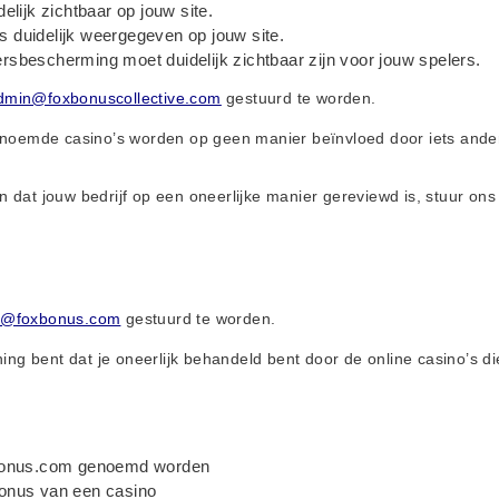
delijk zichtbaar op jouw site.
s duidelijk weergegeven op jouw site.
ersbescherming moet duidelijk zichtbaar zijn voor jouw spelers.
dmin@foxbonuscollective.com
gestuurd te worden.
noemde casino’s worden op geen manier beïnvloed door iets ande
jn dat jouw bedrijf op een oneerlijke manier gereviewd is, stuur o
o@foxbonus.com
gestuurd te worden.
ing bent dat je oneerlijk behandeld bent door de online casino’s
xbonus.com genoemd worden
onus van een casino