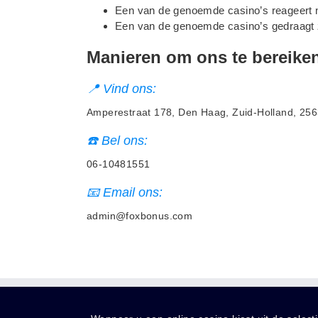
Een van de genoemde casino’s reageert n
Een van de genoemde casino’s gedraagt 
Manieren om ons te bereike
📍 Vind ons:
Amperestraat 178, Den Haag, Zuid-Holland, 25
☎️ Bel ons:
06-10481551
📧 Email ons:
admin@foxbonus.com