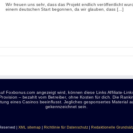
Wir freuen uns sehr, dass das Projekt endlich veröffentlicht w
einem deutschen Start begonnen, da wir glauben, dass [...]
f Foxbonus.com angezeigt wird, können diese Links Affiliate-Link
Provision – bezahlt vom Betreiber, ohne Kosten für dich. Die Ran
ung eines Casinos beeinflusst. Jegliches gesponsertes Material a
gekennzeichnet sein.
 Reserved |
XML sitemap
|
Richtlinie für Datenschutz
|
Redaktionelle Grundsät