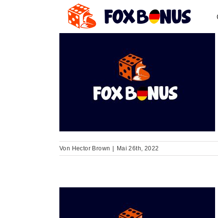
Zum
Inhalt
springen
onellen
ichtlinien
einsehbar
enartikel und
Von
Hector Brown
|
Mai 26th, 2022