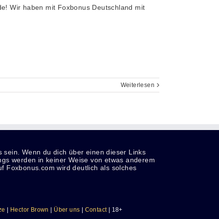
urde! Wir haben mit Foxbonus Deutschland mit
Weiterlesen
s sein. Wenn du dich über einen dieser Links
kings werden in keiner Weise von etwas anderem
uf Foxbonus.com wird deutlich als solches
ze
|
Hector Brown
|
Über uns
|
Contact
| 18+