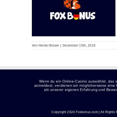
ollective
gestartet!
enartikel und
Von
Hector Brown
|
Dezember 15th, 2019
Wenn du ein Online-Casino auswählst, das au
anmeldest, verdienen wir möglicherweise eine 
als unserer eigenen Erfahrung und Bewert
Copyright 2024 Foxbonus.com | All Rights